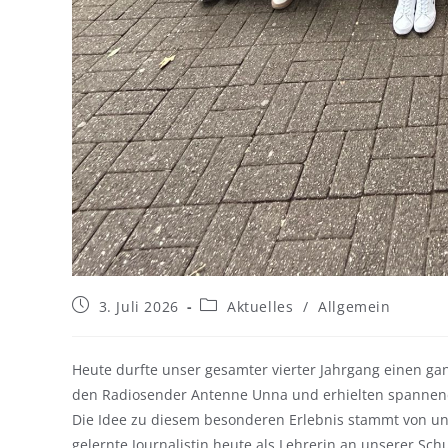
3. Juli 2026
Aktuelles
/
Allgemein
Heute durfte unser gesamter vierter Jahrgang einen g
den Radiosender Antenne Unna und erhielten spannende
Die Idee zu diesem besonderen Erlebnis stammt von uns
gelernte Journalistin heute als Lehrerin an unserer Sch