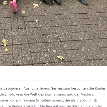
anz besonderen Ausflug erleben: Gemeinsam besuchten die Kinder
 Einblicke in die Welt des Journalismus und der Medien.
erer Kollegin Yasmin Schulten-Jaspers, die als ursprünglich
ule ihre Begeisterung für Medien mit viel Herzblut an die Kinder