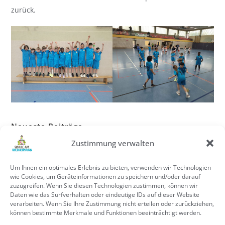
zurück.
Neueste Beiträge
Zustimmung verwalten
Ein gelungenes OGS-Abschlussfest zum Schuljahresende
FERIEN
Um Ihnen ein optimales Erlebnis zu bieten, verwenden wir Technologien
Schülerparlament erlebt einen besonderen Kinotag
wie Cookies, um Geräteinformationen zu speichern und/oder darauf
Unser neues Basketballfeld ist eröffnet!
zuzugreifen. Wenn Sie diesen Technologien zustimmen, können wir
Daten wie das Surfverhalten oder eindeutige IDs auf dieser Website
Ein spannender Blick hinter die Kulissen von Antenne Unna
verarbeiten. Wenn Sie Ihre Zustimmung nicht erteilen oder zurückziehen,
können bestimmte Merkmale und Funktionen beeinträchtigt werden.